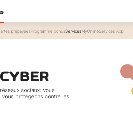
ÉS
artes prépayées
Programme bonus
Services
MyOnlineServices App
 CYBER
 réseaux sociaux: vous
s vous protégeons contre les