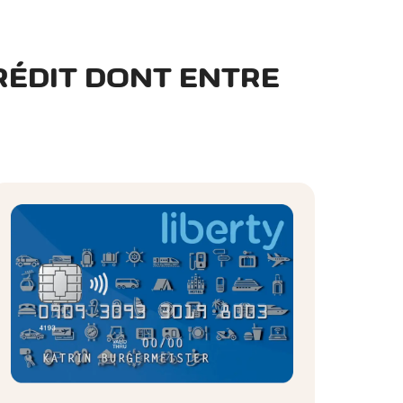
RÉDIT DONT ENTRE
tien psychologique en cas de
à la réputation: jusqu'à CHF
ses non autorisées effectuées
iement - remboursement des frais
épenses associés: CHF 300 par
es autorisées à la suite de
 remboursement des transactions
s, remboursement des frais
 et/ou prestations d'information
'000 par couverture par an