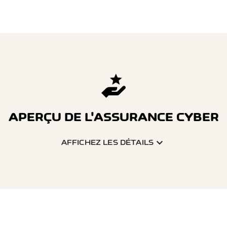
APERÇU DE L'ASSURANCE CYBER
AFFICHEZ LES DÉTAILS
ANCE:
ts liés à
Litiges liés à des cont
intes aux droits de la
ou des besoins personn