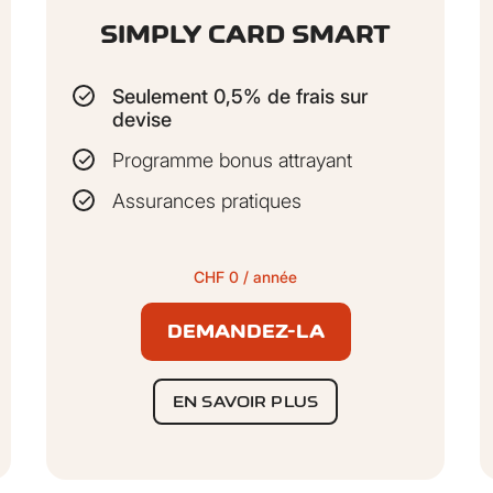
sécurité numériques
Récupération des donné
SIMPLY CARD SMART
es virus et les
événement, max. 2 cas p
é ainsi que
appareils pour la
Seulement 0,5% de frais sur
s pour la couverture
devise
Programme bonus attrayant
Assurances pratiques
CHF 0 / année
DEMANDEZ-LA
T
EN SAVOIR PLUS
CHF 85/an
Couverture familiale