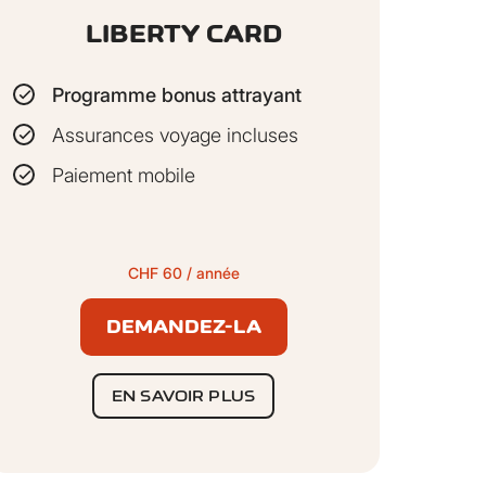
es numériques: illimitée par
LIBERTY CARD
ar sinistre par an
Programme bonus attrayant
Assurances voyage incluses
Paiement mobile
CHF 60 / année
DEMANDEZ-LA
élécharger les Conditions Générales
d’Assurance de l'assurance Cyber
EN SAVOIR PLUS