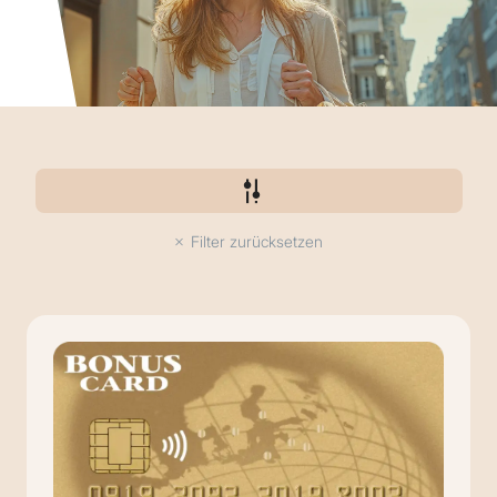
Filter zurücksetzen