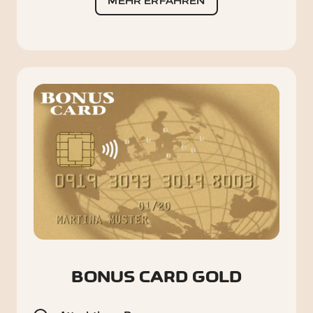
MEHR ERFAHREN
BONUS CARD GOLD