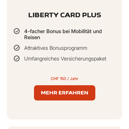
LIBERTY CARD PLUS
4-facher Bonus bei Mobilität und
Reisen
Attraktives Bonusprogramm
Umfangreiches Versicherungspaket
CHF 150 / Jahr
MEHR ERFAHREN