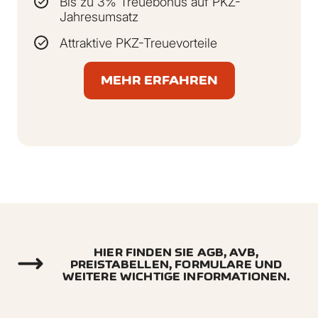
Bis zu 3% Treuebonus auf PKZ-
Jahresumsatz
Attraktive PKZ-Treuevorteile
MEHR ERFAHREN
HIER FINDEN SIE AGB, AVB,
PREISTABELLEN, FORMULARE UND
WEITERE WICHTIGE INFORMATIONEN.