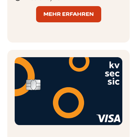
MEHR ERFAHREN