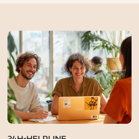
24H-HELPLINE