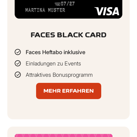
FACES BLACK CARD
Faces Heftabo inklusive
Einladungen zu Events
Attraktives Bonusprogramm
MEHR ERFAHREN