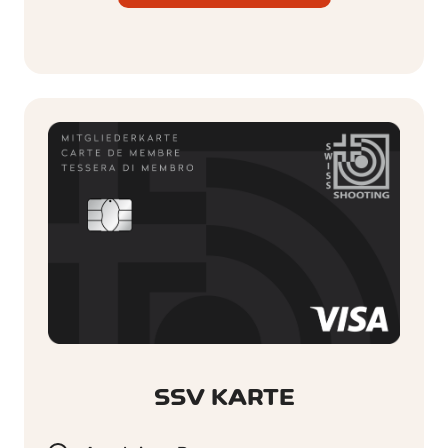
SSV KARTE