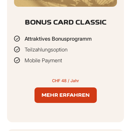
BONUS CARD CLASSIC
Attraktives Bonusprogramm
Teilzahlungsoption
Mobile Payment
CHF 48 / Jahr
MEHR ERFAHREN