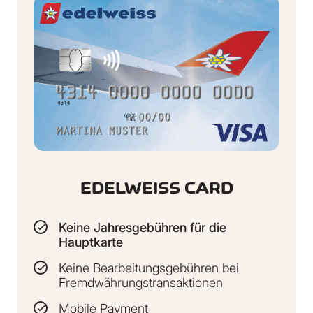
EDELWEISS CARD
Keine Jahresgebühren für die
Hauptkarte
Keine Bearbeitungsgebühren bei
Fremdwährungstransaktionen
Mobile Payment