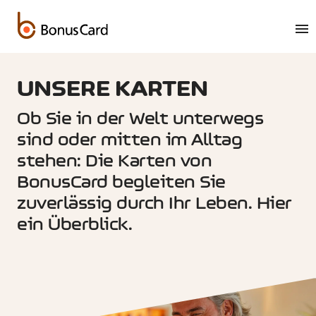
menu
UNSERE KARTEN
Ob Sie in der Welt unterwegs
sind oder mitten im Alltag
stehen: Die Karten von
BonusCard begleiten Sie
zuverlässig durch Ihr Leben. Hier
ein Überblick.