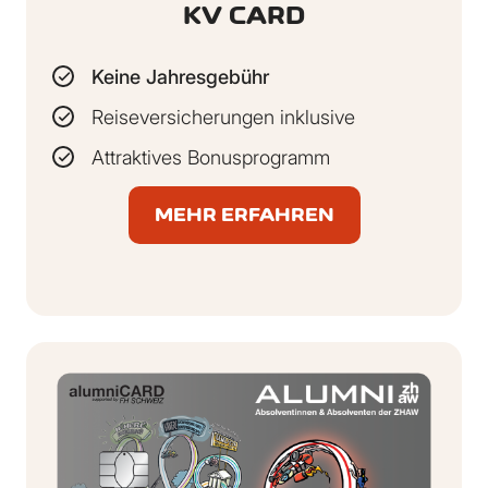
KV CARD
Keine Jahresgebühr
Reiseversicherungen inklusive
Attraktives Bonusprogramm
MEHR ERFAHREN