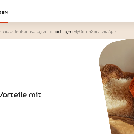
DEN
epaidkarten
Bonusprogramm
Leistungen
MyOnlineServices App
Vorteile mit