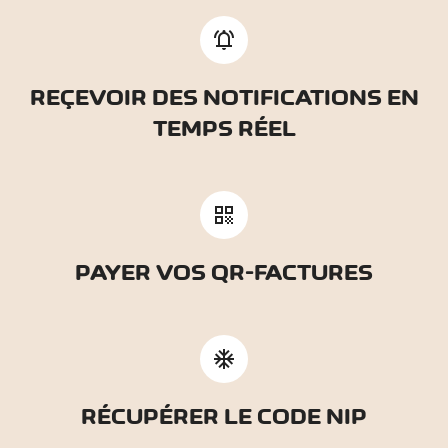
notifications_active
REÇEVOIR DES NOTIFICATIONS EN
TEMPS RÉEL
qr_code
PAYER VOS QR-FACTURES
ac_unit
RÉCUPÉRER LE CODE NIP