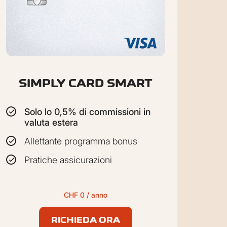
SIMPLY CARD SMART
Solo lo 0,5% di commissioni in
valuta estera
Allettante programma bonus
Pratiche assicurazioni
CHF 0 / anno
RICHIEDA ORA