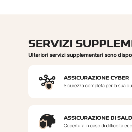
SERVIZI SUPPLEM
Ulteriori servizi supplementari sono dis
ASSICURAZIONE CYBER
Sicurezza completa per la sua quot
ASSICURAZIONE DI SAL
Copertura in caso di difficoltà 