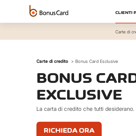
CLIENTI 
Carte di cr
Carte di credito
>
Bonus Card Esclusive
BONUS CAR
EXCLUSIVE
La carta di credito che tutti desiderano.
RICHIEDA ORA