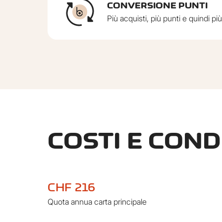
CONVERSIONE PUNTI
5 volte i punti:
Adam Touring, Best Carwash,
Più acquisti, più punti e quindi pi
2,5 volte i punti:
C&A, Fust, Giardino Group,
2 volte i punti:
Disney+, Netflix, parkingpay
2 volte i punti
*:
Migros, Coop, Denner, Aldi,
COSTI E COND
CHF 216
Quota annua carta principale