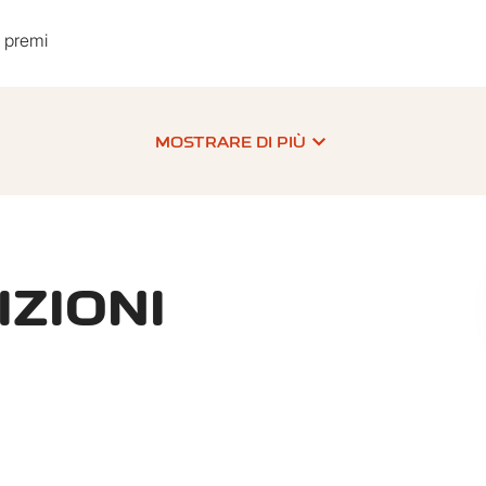
 Juwelier Kurz, Mövenpick Wein, Orell Füssli Thalia, Tamoil
ù premi
 Perosa, TUI, Visilab, Müller
, PlayStation, Sky Switzerland, Spotify, Steam, Uber Eats, YouTu
 Lidl, Volg, Spar, PAM/Proxi, Maxi
MOSTRARE DI PIÙ
IZIONI