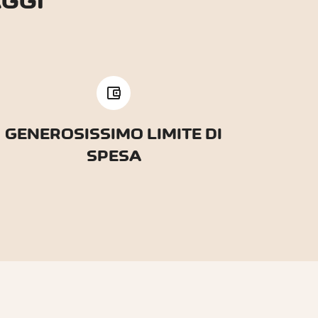
AGGI
account_balance_wallet
GENEROSISSIMO LIMITE DI
SPESA