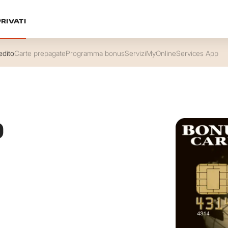
PRIVATI
edito
Carte prepagate
Programma bonus
Servizi
MyOnlineServices App
D