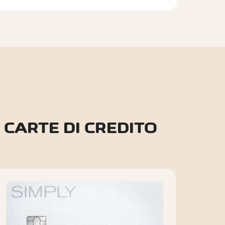
CARTE DI CREDITO