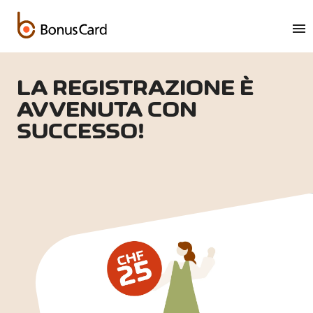
menu
LA REGISTRAZIONE È
AVVENUTA CON
SUCCESSO!