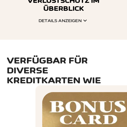
VERLUSTSCHUTZ IM
ÜBERBLICK
DETAILS ANZEIGEN
LEISTUNGEN:
Ersatzkarten
VERFÜGBAR FÜR
Ersatz-PIN-Code
DIVERSE
Deckung von
Schäden bei Verlust
KREDITKARTEN WIE
Factsheet Verlustschutz
downloaden
CHF 18/Jahr