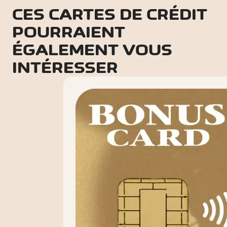
CES CARTES DE CRÉDIT
POURRAIENT
ÉGALEMENT VOUS
INTÉRESSER