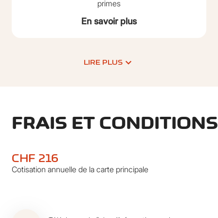
primes
2 fois plus de points:
Disney+, Netflix,
En savoir plus
parkingpay, PlayStation, Sky Switzerland, Spotify,
Steam, Uber Eats, YouTube, Zattoo
2 fois plus de points*:
Migros, Coop, Denner,
LIRE PLUS
Aldi, Lidl, Volg, Spar, PAM/Proxi, Maxi
FRAIS ET CONDITIONS
CHF 216
Cotisation annuelle de la carte principale