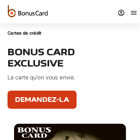
account_circle
menu
Cartes de crédit
BONUS CARD
EXCLUSIVE
La carte qu’on vous envie.
DEMANDEZ-LA