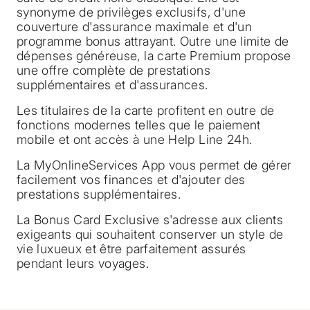
synonyme de privilèges exclusifs, d'une
couverture d'assurance maximale et d'un
programme bonus attrayant. Outre une limite de
dépenses généreuse, la carte Premium propose
une offre complète de prestations
supplémentaires et d'assurances.
Les titulaires de la carte profitent en outre de
fonctions modernes telles que le paiement
mobile et ont accès à une Help Line 24h.
La MyOnlineServices App vous permet de gérer
facilement vos finances et d'ajouter des
prestations supplémentaires.
La Bonus Card Exclusive s'adresse aux clients
exigeants qui souhaitent conserver un style de
vie luxueux et être parfaitement assurés
pendant leurs voyages.