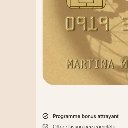
Programme bonus attrayant
Offre d’assurance complète