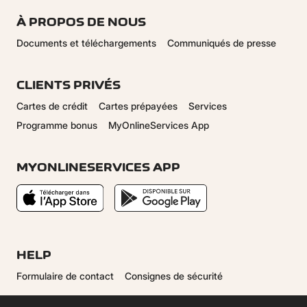
À PROPOS DE NOUS
Documents et téléchargements
Communiqués de presse
CLIENTS PRIVÉS
Cartes de crédit
Cartes prépayées
Services
Programme bonus
MyOnlineServices App
MYONLINESERVICES APP
HELP
Formulaire de contact
Consignes de sécurité